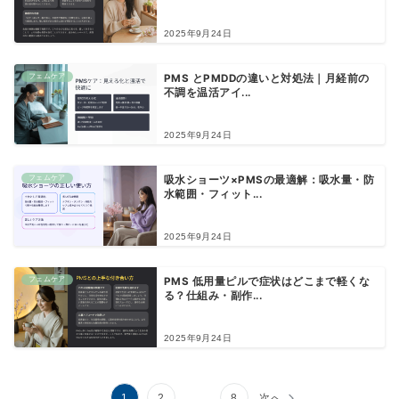
2025年9月24日
フェムケア
PMS とPMDDの違いと対処法｜月経前の
不調を温活アイ...
2025年9月24日
フェムケア
吸水ショーツ×PMSの最適解：吸水量・防
水範囲・フィット...
2025年9月24日
フェムケア
PMS 低用量ピルで症状はどこまで軽くな
る？仕組み・副作...
2025年9月24日
投
1
2
…
8
次へ