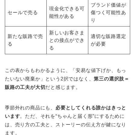
ブランド価値が
現金化できる可
セールで売る
傷つく可能性あ
能性がある
り
新しいお客さま
新たな販路で売
適切な販路選定
との接点ができ
る
が必要
る
この表からもわかるように、「安易な値下げか、もっ
たいない廃棄か」という2択ではなく、
第三の選択肢＝
販路の工夫が大切
だと感じます。
季節外れの商品にも、
必要としてくれる誰かはきっと
います
。ただ、それを“ちゃんと届く形”にするために
は、売り方の工夫と、ストーリーの伝え方が鍵になり
ます。