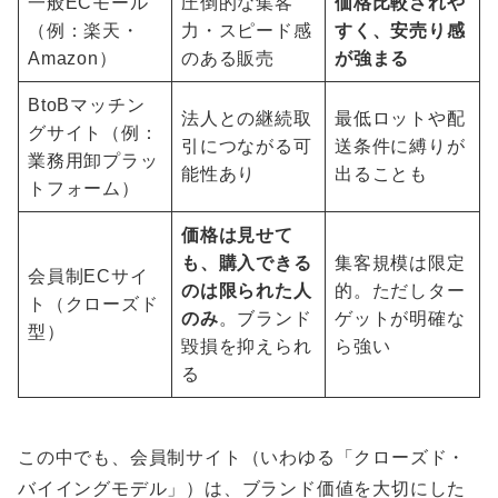
一般ECモール
圧倒的な集客
価格比較されや
（例：楽天・
力・スピード感
すく、安売り感
Amazon）
のある販売
が強まる
BtoBマッチン
法人との継続取
最低ロットや配
グサイト（例：
引につながる可
送条件に縛りが
業務用卸プラッ
能性あり
出ることも
トフォーム）
価格は見せて
も、購入できる
集客規模は限定
会員制ECサイ
のは限られた人
的。ただしター
ト（クローズド
のみ
。ブランド
ゲットが明確な
型）
毀損を抑えられ
ら強い
る
この中でも、会員制サイト（いわゆる「クローズド・
バイイングモデル」）は、ブランド価値を大切にした