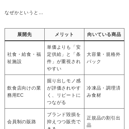
なぜかというと…
展開先
メリット
向いている商品
単価よりも「安
社食・給食・福
定供給」と「条
大容量・規格外
祉施設
件」が重視され
パック
やすい
掘り出しモノ感
飲食店向けの業
が評価されやす
冷凍品・調理済
務用EC
く、リピートに
み食材
つながる
ブランド毀損を
正規品の割引出
会員制の販路
抑えつつ販売で
品
きる