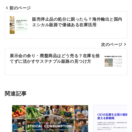
前のページ
投
販売停止品の処分に困ったら？海外輸出と国内
稿
エシカル販路で価値ある在庫活用
ナ
次のページ
ビ
ゲ
展示会の余り・廃盤商品はどう売る？在庫を捨
てずに活かすサステナブル販路の見つけ方
ー
シ
ョ
関連記事
ン