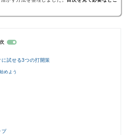
次
ぐに試せる3つの打開策
始めよう
ップ