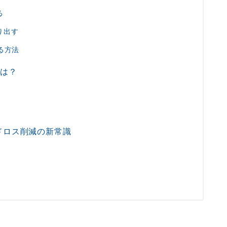
る
り出す
る方法
とは？
ドロス削減の新常識