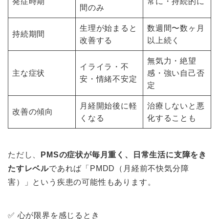
発症時期
常に・持続的に
間のみ
生理が始まると
数週間〜数ヶ月
持続期間
改善する
以上続く
無気力・絶望
イライラ・不
主な症状
感・強い自己否
安・情緒不安定
定
月経開始後に軽
治療しないと悪
改善の傾向
くなる
化することも
ただし、
PMSの症状が毎月重く、日常生活に支障をき
たすレベル
であれば「PMDD（月経前不快気分障
害）」という疾患の可能性もあります。
✅ 心が限界を感じるとき