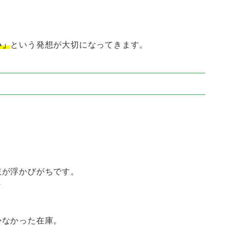
い」
という発想が大切になってきます。
肢が浮かびがちです。
？
かなかった在庫。