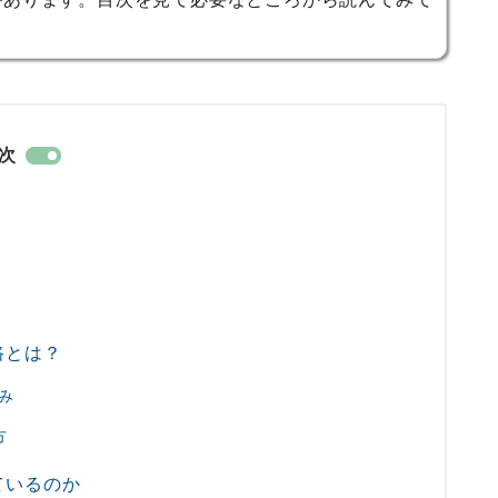
次
路とは？
み
方
ているのか