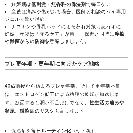
妊娠期は
低刺激・無香料の保湿剤
で毎日ケア
産後は痛みや傷がある場合、医師と相談のうえ専用
ジェルで潤い補給
ナプキンや母乳パッドによる蒸れ対策も忘れずに
妊娠・産後は「守るケア」が第一。保湿と同時に
摩擦
や雑菌からの防御
を意識しましょう。
プレ更年期・更年期に向けたケア戦略
40歳前後から始まるプレ更年期、そして更年期本番
は、エストロゲン低下による粘膜の乾燥が加速しま
す。放置すると潤い不足だけでなく、
性生活の痛みや
頻尿、感染症のリスク
も高まります。
保湿剤を
毎日ルーティン化
（朝・夜）