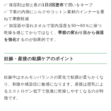
✅ 保湿剤は朝と夜の
1日2回塗布
で潤いをキープ
✅ 下着の内側にシルクやコットン素材のインナーを重
ねて摩擦軽減
✅ 加湿器や濡れタオルで室内湿度を50〜60％に保つ
乾燥を感じてからではなく、
季節の変わり目から保湿
を強化
するのが効果的です。
妊娠・産後の粘膜ケアのポイント
妊娠中はホルモンバランスの変化で粘膜が柔らかくな
り、刺激や感染症に敏感になります。産後は授乳によ
るエストロゲン低下で急激に乾燥しやすくなるのが特
徴です。