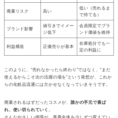
低い（売れるま
廃棄リスク
高い
で待てる）
値引きでイメー
会員限定でブラ
ブランド影響
ジ低下
ンド価値を維持
在庫処分でも一
利益構造
正価売りが基本
定の利益に
このように、“売れなかったら終わり”ではなく、“まだ
使えるからこそ次の活躍の場を”という発想が、これか
らの化粧品流通には欠かせなくなっていきそうです。
廃棄されるはずだったコスメが、
誰かの手元で喜ば
れ、使い切られていく
。
そんなやさしい循環が、業界全体を少しずつ変えてい