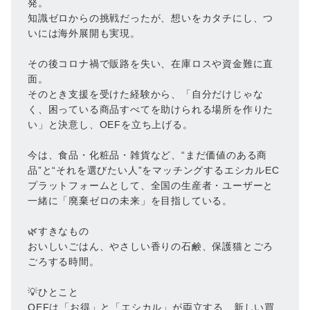
発。
知識ゼロからの挑戦だったが、想いをカタチにし、つ
いには海外展開も実現。
その後コロナ禍で販路を失い、在庫ロスや資金難に直
面。
そのとき支援を受けた経験から、「自分だけじゃな
く、困っている商品すべてを助けられる場所を作りた
い」と決意し、OEFを立ち上げる。
今は、食品・化粧品・雑貨など、“まだ価値のある商
品”と“それを選びたい人”をマッチングするエシカルEC
プラットフォームとして、全国の生産者・ユーザーと
一緒に「廃棄ゼロの未来」を目指している。
🌿すきなもの
おいしいごはん、やさしい香りの石鹸、保護猫とごろ
ごろする時間。
💡ひとこと
OEFは「お得」と「エシカル」が両立する、新しい買