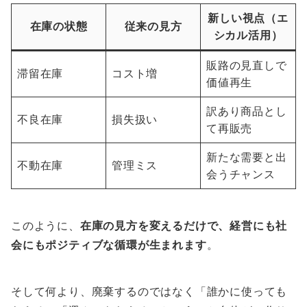
新しい視点（エ
在庫の状態
従来の見方
シカル活用）
販路の見直しで
滞留在庫
コスト増
価値再生
訳あり商品とし
不良在庫
損失扱い
て再販売
新たな需要と出
不動在庫
管理ミス
会うチャンス
このように、
在庫の見方を変えるだけで、経営にも社
会にもポジティブな循環が生まれます
。
そして何より、廃棄するのではなく「誰かに使っても