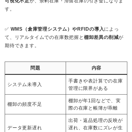
可視化不足
が、余剰在庫・滞留在庫の引き金になりま
す。
✅
WMS（倉庫管理システム）やRFIDの導入
によっ
て、リアルタイムでの在庫数把握と
棚卸差異の削減
が
期待できます。
問題
内容
手書きや表計算での在庫
システム未導入
管理に限界がある
棚卸が年1回などで、実
棚卸の頻度不足
際の在庫と帳簿が乖離
出荷・返品処理の反映が
データ更新遅れ
遅れ、在庫数にズレが生