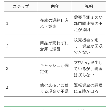
ステップ
内容
説明
需要予測ミスや
在庫の過剰仕入
1
部門間連携の不
れ・製造
足が原因
販売機会を逃
商品が売れずに
2
し、資金が回収
倉庫に滞留
できない
支払いは発生し
キャッシュが固
3
ているが、現金
定化
は戻らない
他の支払いに使
運転資金の調達
4
える現金が不足
に支障が出る