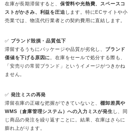
在庫が長期滞留すると、
保管料や光熱費、スペースコ
ストがかさみ、利益を圧迫
します。特にECサイトや小
売業では、物流代行業者との契約費用に直結します。
✅
ブランド毀損・品質低下
滞留するうちにパッケージや品質が劣化し、
ブランド
価値を下げる原因に
。在庫をセールで処分する際も、
「安売りの常習ブランド」というイメージがつきかね
ません。
✅
発注ミスの再発
滞留在庫の正確な把握ができていないと、
棚卸差異や
WMS（倉庫管理システム）への入力ミスが発生
し、同
じ商品の発注を繰り返すことに。結果、在庫はさらに
膨れ上がります。