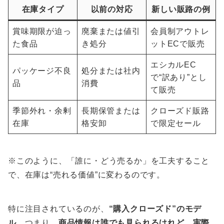
在庫タイプ
以前の対応
新しい販路の例
賞味期限が迫っ
廃棄または値引
会員制アウトレ
た食品
き処分
ットECで販売
エシカルEC
パッケージ不良
処分または社内
で“訳あり”とし
品
消費
て販売
季節外れ・余剰
長期保管または
クローズド販路
在庫
格安卸
で限定セール
※このように、「誰に・どう売るか」を工夫すること
で、在庫は“売れる価値”に変わるのです。
特に注目されているのが、
“購入クローズド”のモデ
ル
。つまり、
商品情報は誰でも見られるけれど、実際