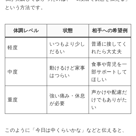
という方法です。
体調レベル
状態
相手への希望例
いつもより少し
普通に接してく
軽度
だるい
れたら大丈夫
食事や育児を一
動けるけど家事
中度
部サポートして
はつらい
ほしい
声かけや配慮だ
強い痛み・休息
重度
けでもありがた
が必要
い
このように「今日は中くらいかな」などと伝えると、