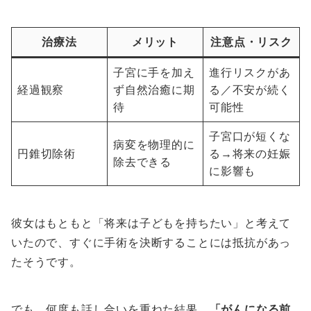
治療法
メリット
注意点・リスク
子宮に手を加え
進行リスクがあ
経過観察
ず自然治癒に期
る／不安が続く
待
可能性
子宮口が短くな
病変を物理的に
円錐切除術
る→将来の妊娠
除去できる
に影響も
彼女はもともと「将来は子どもを持ちたい」と考えて
いたので、すぐに手術を決断することには抵抗があっ
たそうです。
でも、何度も話し合いを重ねた結果、
「がんになる前