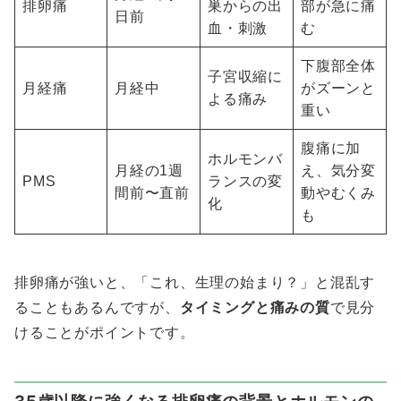
排卵痛
巣からの出
部が急に痛
日前
血・刺激
む
下腹部全体
子宮収縮に
月経痛
月経中
がズーンと
よる痛み
重い
腹痛に加
ホルモンバ
月経の1週
え、気分変
PMS
ランスの変
間前〜直前
動やむくみ
化
も
排卵痛が強いと、「これ、生理の始まり？」と混乱す
ることもあるんですが、
タイミングと痛みの質
で見分
けることがポイントです。
35歳以降に強くなる排卵痛の背景とホルモンの