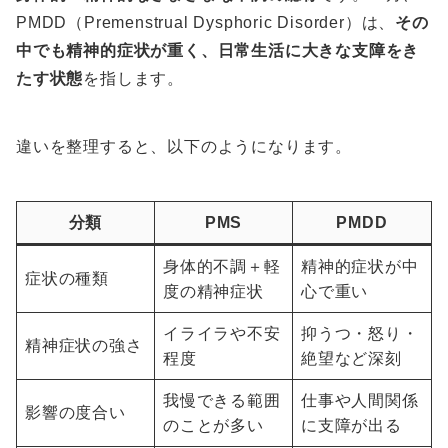
PMDD（Premenstrual Dysphoric Disorder）は、
その
中でも精神的症状が重く、日常生活に大きな支障をき
たす状態
を指します。
違いを整理すると、以下のようになります。
分類
PMS
PMDD
身体的不調＋軽
精神的症状が中
症状の種類
度の精神症状
心で重い
イライラや不安
抑うつ・怒り・
精神症状の強さ
程度
絶望など深刻
我慢できる範囲
仕事や人間関係
影響の度合い
のことが多い
に支障が出る