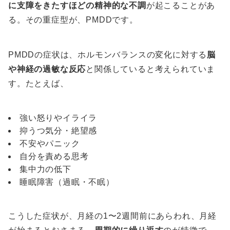
に支障をきたすほどの精神的な不調
が起こることがあ
る。その重症型が、PMDDです。
PMDDの症状は、ホルモンバランスの変化に対する
脳
や神経の過敏な反応
と関係していると考えられていま
す。たとえば、
強い怒りやイライラ
抑うつ気分・絶望感
不安やパニック
自分を責める思考
集中力の低下
睡眠障害（過眠・不眠）
こうした症状が、月経の1〜2週間前にあらわれ、月経