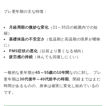
プレ更年期の主な特徴：
月経周期の微妙な変化
（21～35日の範囲内での短
縮）
基礎体温の不安定さ
（低温期と高温期の境界が曖昧
に）
PMS症状の悪化
（以前より重くなる傾向）
疲労感の持続
（休んでも回復しにくい）
一般的な更年期が
45～55歳の10年間
なのに対し、プレ
更年期は
30代後半～40代前半の時期
。閉経まではまだ
時間があるものの、身体は確実に変化し始めているの
です。