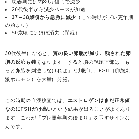
思春期には約30万個まで減少
20代後半から減少ペースが加速
37～38歳頃から急激に減少
（この時期がプレ更年期
の始まり）
50歳頃にはほぼ消失（閉経）
30代後半になると、
質の良い卵胞が減り、残された卵
胞の反応も鈍く
なります。すると脳の視床下部は「も
っと卵胞を刺激しなければ」と判断し、FSH（卵胞刺
激ホルモン）を大量に分泌。
この時期の血液検査では、
エストロゲンはまだ正常値
なのにFSHだけ高い
という結果が出ることがよくあり
ます。これが「プレ更年期の始まり」を示すサインな
んです。