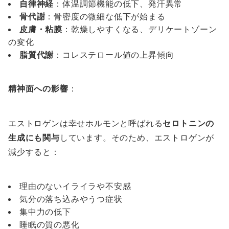
自律神経
：体温調節機能の低下、発汗異常
骨代謝
：骨密度の微細な低下が始まる
皮膚・粘膜
：乾燥しやすくなる、デリケートゾーン
の変化
脂質代謝
：コレステロール値の上昇傾向
精神面への影響
：
エストロゲンは幸せホルモンと呼ばれる
セロトニンの
生成にも関与
しています。そのため、エストロゲンが
減少すると：
理由のないイライラや不安感
気分の落ち込みやうつ症状
集中力の低下
睡眠の質の悪化