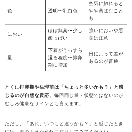
空気に触れると
色
透明〜乳白色
やや黄ばむこと
も
ほぼ無臭〜少し
強いにおいや悪
におい
酸っぱい
臭は注意
下着がうっすら
日によって差が
量
湿る程度〜排卵
あるのが普通
期に増加
とくに
排卵期や生理前は「ちょっと多いかも？」と感
じるのが自然な反応
。毎回同じ量・状態ではないのが
むしろ健康なサインとも言えます。
ただし、「あれ、いつもと違うかも？」と感じたとき
には、次のような変化に注目してみてください。