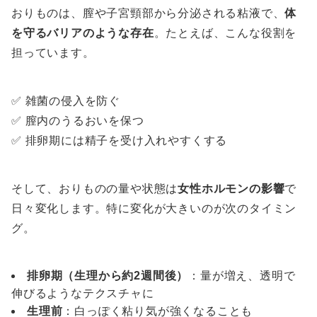
おりものは、膣や子宮頸部から分泌される粘液で、
体
を守るバリアのような存在
。たとえば、こんな役割を
担っています。
✅ 雑菌の侵入を防ぐ
✅ 膣内のうるおいを保つ
✅ 排卵期には精子を受け入れやすくする
そして、おりものの量や状態は
女性ホルモンの影響
で
日々変化します。特に変化が大きいのが次のタイミン
グ。
排卵期（生理から約2週間後）
：量が増え、透明で
伸びるようなテクスチャに
生理前
：白っぽく粘り気が強くなることも