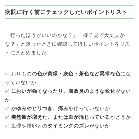
病院に行く前にチェックしたいポイントリスト
「行ったほうがいいのかな？」「様子見で大丈夫か
な？」と迷ったときに確認してほしいポイントをリス
トにまとめました。
✅ おりものの
色が黄緑・灰色・茶色など異常な色
にな
っていないか
✅
においが強くなったり、腐敗臭のような変化
がない
か
✅
かゆみやヒリつき、痛み
を伴っていないか
✅
突然量が増えた、または血が混じっている
かどうか
✅ 生理や排卵との
タイミングのズレ
がないか