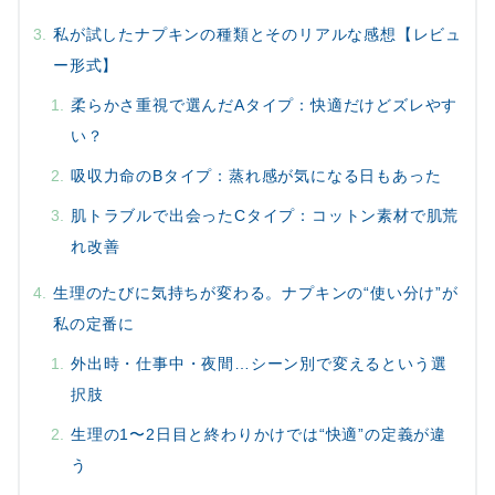
私が試したナプキンの種類とそのリアルな感想【レビュ
ー形式】
柔らかさ重視で選んだAタイプ：快適だけどズレやす
い？
吸収力命のBタイプ：蒸れ感が気になる日もあった
肌トラブルで出会ったCタイプ：コットン素材で肌荒
れ改善
生理のたびに気持ちが変わる。ナプキンの“使い分け”が
私の定番に
外出時・仕事中・夜間…シーン別で変えるという選
択肢
生理の1〜2日目と終わりかけでは“快適”の定義が違
う