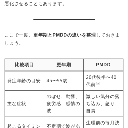
悪化させることもあります。
ここで一度、
更年期とPMDDの違いを整理
しておきま
しょう。
比較項目
更年期
PMDD
20代後半〜40
発症年齢の目安
45〜55歳
代前半
のぼせ、動悸、
激しい気分の落
主な症状
疲労感、感情の
ち込み、怒り、
波
自責
生理前の毎月決
起こるタイミン
不定期で波があ