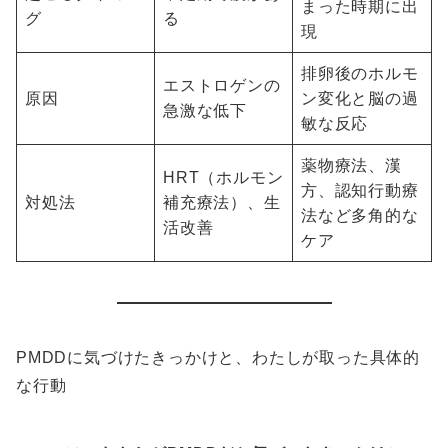
まった時期に出
グ
る
現
排卵後のホルモ
エストロゲンの
原因
ン変化と脳の過
急激な低下
敏な反応
薬物療法、漢
HRT（ホルモン
方、認知行動療
対処法
補充療法）、生
法など多角的な
活改善
ケア
PMDDに気づけたきっかけと、わたしが取った具体的
な行動