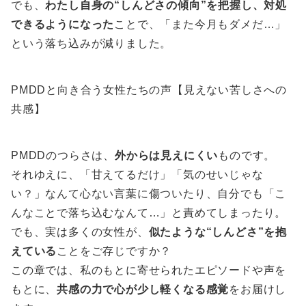
でも、
わたし自身の“しんどさの傾向”を把握し、対処
できるようになった
ことで、「また今月もダメだ…」
という落ち込みが減りました。
PMDDと向き合う女性たちの声【見えない苦しさへの
共感】
PMDDのつらさは、
外からは見えにくい
ものです。
それゆえに、「甘えてるだけ」「気のせいじゃな
い？」なんて心ない言葉に傷ついたり、自分でも「こ
んなことで落ち込むなんて…」と責めてしまったり。
でも、実は多くの女性が、
似たような“しんどさ”を抱
えている
ことをご存じですか？
この章では、私のもとに寄せられたエピソードや声を
もとに、
共感の力で心が少し軽くなる感覚
をお届けし