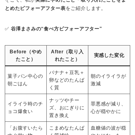
とめたビフォーアフター表
をご紹介します。
✅
谷澤まさみの“食べ方ビフォーアフター”
Before（やめ
After（取り入
実感した変化
たこと）
れたこと）
バナナ＋豆乳＋
菓子パン中心の
朝のイライラが
卵などのたんぱ
朝ごはん
激減
く質
ナッツやチー
イライラ時のチ
罪悪感が減り、
ズ、おにぎりに
ョコ爆食い
心が穏やかに
置き換え
「お腹すいたら
こまめなたんぱ
血糖値の波が穏