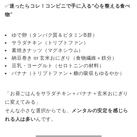
✅
迷ったらコレ！コンビニで手に入る“心を整える食べ
物”
ゆで卵（タンパク質＆ビタミンB群）
サラダチキン（トリプトファン）
素焼きナッツ（マグネシウム）
納豆巻き or 玄米おにぎり（食物繊維＋鉄分）
豆乳・ヨーグルト（セロトニンの材料）
バナナ（トリプトファン＋糖の吸収もゆるやか）
「お昼ごはんをサラダチキン＋バナナ＋玄米おにぎり
に変えてみる」
そんな小さな選択からでも、
メンタルの安定を感じら
れる人は多い
んです。