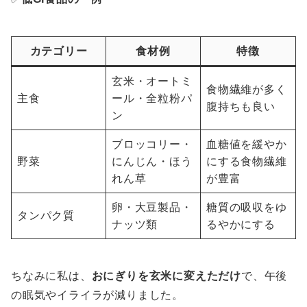
カテゴリー
食材例
特徴
玄米・オートミ
食物繊維が多く
主食
ール・全粒粉パ
腹持ちも良い
ン
ブロッコリー・
血糖値を緩やか
野菜
にんじん・ほう
にする食物繊維
れん草
が豊富
卵・大豆製品・
糖質の吸収をゆ
タンパク質
ナッツ類
るやかにする
ちなみに私は、
おにぎりを玄米に変えただけ
で、午後
の眠気やイライラが減りました。