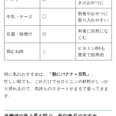
きのおやつに
朝食やおやつに
牛乳・チーズ
◯
取り入れやすい
和食に自然にな
豆腐・味噌汁
◎
じむ
ビタミンB6も
鶏むね肉
△
豊富で効率的
特に私のおすすめは、
「朝にバナナ＋豆乳」
。
忙しい朝でも、これだけでセロトニンの材料がしっか
り摂れるので、気持ちのスタートがまるで違ってきま
す。
血糖値の急上昇を防ぐ、低GI食品のすすめ