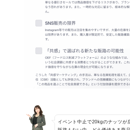
イベント中止で20kgのナッツ
販路もない中、どう価値ある商