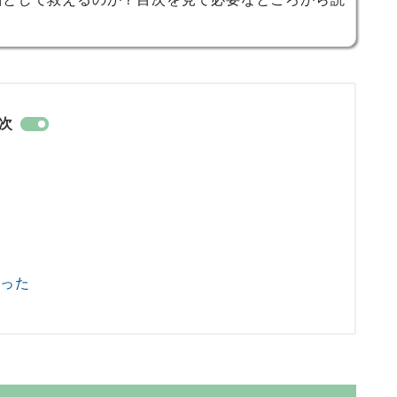
次
だった