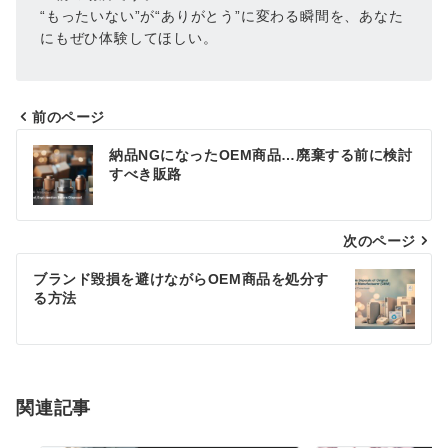
“もったいない”が“ありがとう”に変わる瞬間を、あなた
にもぜひ体験してほしい。
前のページ
投
納品NGになったOEM商品…廃棄する前に検討
稿
すべき販路
ナ
次のページ
ビ
ゲ
ブランド毀損を避けながらOEM商品を処分す
る方法
ー
シ
ョ
関連記事
ン