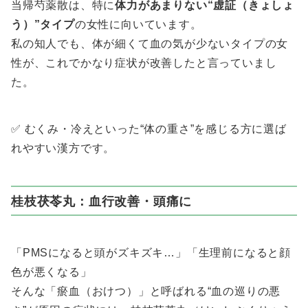
当帰芍薬散は、特に
体力があまりない“虚証（きょしょ
う）”タイプ
の女性に向いています。
私の知人でも、体が細くて血の気が少ないタイプの女
性が、これでかなり症状が改善したと言っていまし
た。
✅ むくみ・冷えといった“体の重さ”を感じる方に選ば
れやすい漢方です。
桂枝茯苓丸：血行改善・頭痛に
「PMSになると頭がズキズキ…」「生理前になると顔
色が悪くなる」
そんな「瘀血（おけつ）」と呼ばれる“血の巡りの悪