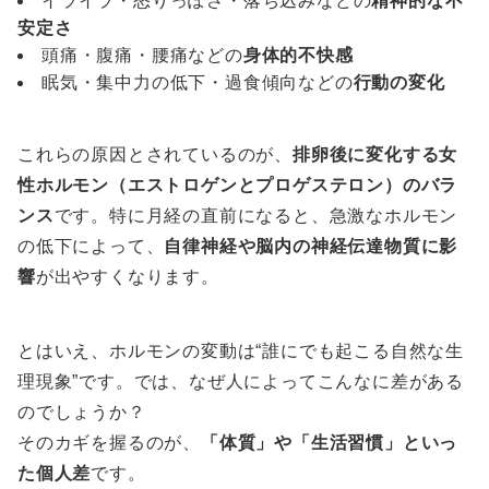
イライラ・怒りっぽさ・落ち込みなどの
精神的な不
安定さ
頭痛・腹痛・腰痛などの
身体的不快感
眠気・集中力の低下・過食傾向などの
行動の変化
これらの原因とされているのが、
排卵後に変化する女
性ホルモン（エストロゲンとプロゲステロン）のバラ
ンス
です。特に月経の直前になると、急激なホルモン
の低下によって、
自律神経や脳内の神経伝達物質に影
響
が出やすくなります。
とはいえ、ホルモンの変動は“誰にでも起こる自然な生
理現象”です。では、なぜ人によってこんなに差がある
のでしょうか？
そのカギを握るのが、
「体質」や「生活習慣」といっ
た個人差
です。