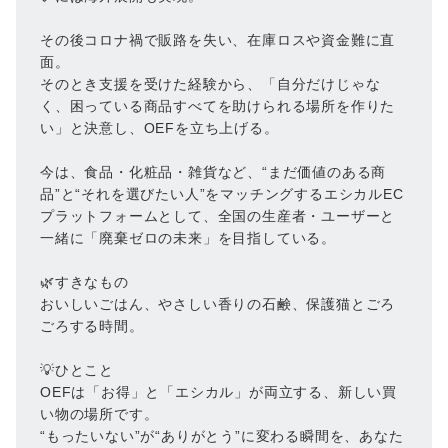
その後コロナ禍で販路を失い、在庫ロスや資金難に直
面。
そのとき支援を受けた経験から、「自分だけじゃな
く、困っている商品すべてを助けられる場所を作りた
い」と決意し、OEFを立ち上げる。
今は、食品・化粧品・雑貨など、“まだ価値のある商
品”と“それを選びたい人”をマッチングするエシカルEC
プラットフォームとして、全国の生産者・ユーザーと
一緒に「廃棄ゼロの未来」を目指している。
🌿すきなもの
おいしいごはん、やさしい香りの石鹸、保護猫とごろ
ごろする時間。
💡ひとこと
OEFは「お得」と「エシカル」が両立する、新しい買
い物の場所です。
“もったいない”が“ありがとう”に変わる瞬間を、あなた