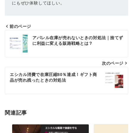
にもぜひ体験してほしい。
前のページ
投
アパレル在庫が売れないときの対処法｜捨てず
稿
に利益に変える販路戦略とは？
ナ
次のページ
ビ
ゲ
エシカル消費で在庫圧縮80％達成！ギフト商
品が売れ残ったときの対処法
ー
シ
ョ
関連記事
ン