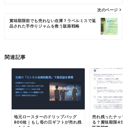
ナ
次のページ
ビ
ゲ
賞味期限前でも売れない在庫？ラベルミスで返
品された手作りジャムを救う販路戦略
ー
シ
ョ
関連記事
ン
地元ロースターのドリップバッグ
売れ残ったナッツ2
800枚｜もし母の日ギフトが売れ残
る？賞味期限45