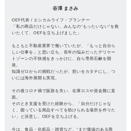
谷澤 まさみ
OEF代表 / エシカルライフ・プランナー
「私の商品だけじゃない。みんなの“もったいない”を救
いたくて、OEFを立ち上げました」
もともと不動産業界で働いていたが、「もっと自分ら
しい仕事を」と思い立ち、長年の悩みだったデリケー
トゾーンの不快感をきっかけに、自ら専用石鹸を開
発。
知識ゼロからの挑戦だったが、想いをカタチにし、つ
いには海外展開も実現。
その後コロナ禍で販路を失い、在庫ロスや資金難に直
面。
そのとき支援を受けた経験から、「自分だけじゃな
く、困っている商品すべてを助けられる場所を作りた
い」と決意し、OEFを立ち上げる。
今は、食品・化粧品・雑貨など、“まだ価値のある商