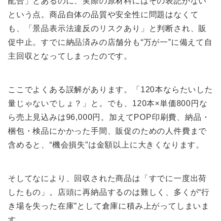
配合」とあるのに、実際の原材料にはその表記がない
という点。商品自体の品質や安全性に問題はなくて
も、「景品表示法違反のリスクあり」と判断され、販
促中止。すでに納品済みの店舗分も“万が一”に備えて自
主回収となってしまったのです。
ここでよくある誤解があります。「120本ならたいした
量じゃないでしょ？」と。でも、120本×単価800円な
ら売上見込みは96,000円。加えてPOP印刷費、納品・
梱包・検品にかかった手間、販促のための人件費まで
含めると、“機会損失”は金額以上に大きくなります。
そしてなにより、回収された商品は「すでに一度出荷
したもの」。店頭に再納品するのは難しく、多くが“行
き場を失った在庫”として倉庫に積み上がってしまいま
す。